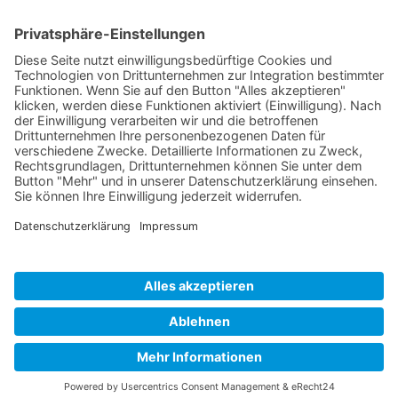
Dienstsitz:
Grund- u. Mittelschule Ergolding
Bauhofstraße 1, 84030 Ergolding
E-Mail:
Holger.Pick@schule.bayern.de
Tel.: 0871/9753721
© 2026 www.365art.de