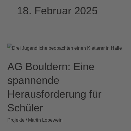
18. Februar 2025
AG
Bouldern:
AG Bouldern: Eine
Eine
spannende
spannende
Herausforderung
Herausforderung für
für
Schüler
Schüler
Projekte
/
Martin Lobewein