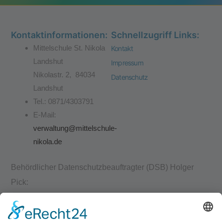
Kontaktinformationen:
Schnellzugriff Links:
Mittelschule St. Nikola
Kontakt
Landshut
Impressum
Nikolastr. 2, 84034
Datenschutz
Landshut
Tel.: 0871/4303791
E-Mail:
verwaltung@mittelschule-
nikola.de
Behördlicher Datenschutzbeauftragter (DSB) Holger
Pick:
(zuständig für Förder- , Grund- und Mittelschulen)