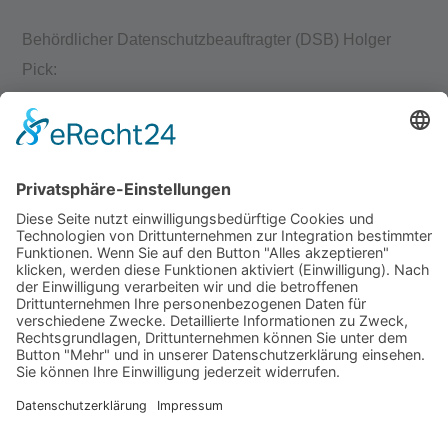
Behördlicher Datenschutzbeauftragter (DSB) Holger
Pick:
(zuständig für Förder- , Grund- und Mittelschulen)
Dienstsitz:
Grund- u. Mittelschule Ergolding
Bauhofstraße 1, 84030 Ergolding
E-Mail:
Holger.Pick@schule.bayern.de
Tel.: 0871/9753721