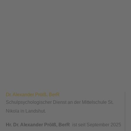
Schulpsychologie/ Schulberatung
Deine Zukunft gestalten, gemeinsam stark werden:
Unsere Schulberatung steht an deiner Seite!
Dr. Alexander Prölß, BerR
Schulpsychologischer Dienst an der Mittelschule St.
Nikola in Landshut.
Hr. Dr. Alexander Prölß, BerR
ist seit September 2025